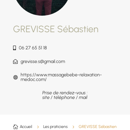
GREVISSE Sébastien
06 27 65 51 18
grevisse.s@gmail.com
https://www.massagebebe-relaxation-
medoc.com/
Prise de rendez-vous :
site / téléphone / mail

Accueil
5
Les praticiens
5
GREVISSE Sébastien