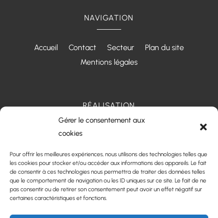
NAVIGATION
Accueil
Contact
Secteur
Plan du site
Mentions légales
RÉALISATION
Gérer le consentement aux
cookies
Pour offrir les meilleures expériences, nous utilisons des technologies telles que
les cookies pour stocker et/ou accéder aux informations des appareils. Le fait
de consentir à ces technologies nous permettra de traiter des données telles
que le comportement de navigation ou les ID uniques sur ce site. Le fait de ne
pas consentir ou de retirer son consentement peut avoir un effet négatif sur
certaines caractéristiques et fonctions.