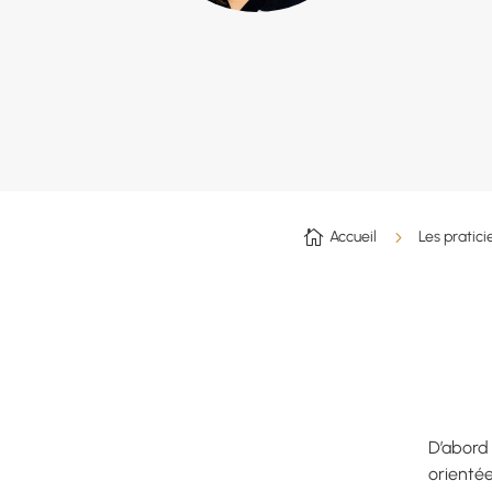

Accueil
5
Les pratici
D’abord
orientée