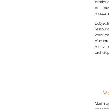
pratiqu
de trou
musculai
L’object
ressour
vous mê
d’acupr
mouveme
archaïq
Mo
Qu’il s