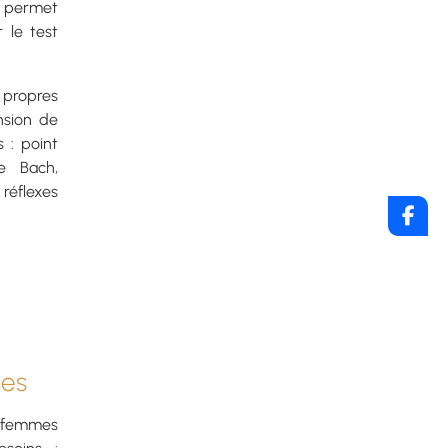
e permet
 le test
s propres
nsion de
 : point
de Bach,
réflexes
ées
, femmes