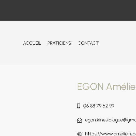
ACCUEIL
PRATICIENS
CONTACT
EGON Amélie
06 88 79 62 99
egon.kinesiologue@gma
https://www.amelie-ego