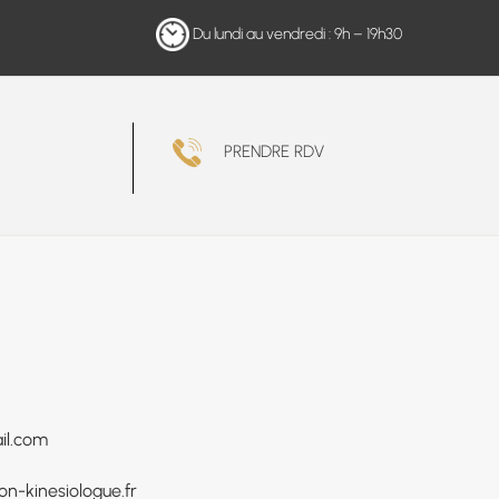
Du lundi au vendredi : 9h – 19h30
PRENDRE RDV
il.com
n-kinesiologue.fr