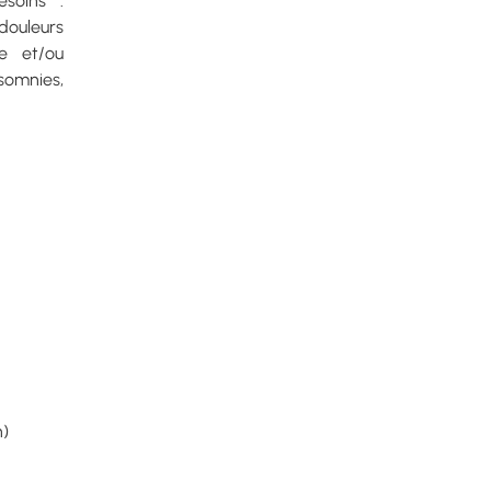
esoins :
douleurs
ue et/ou
nsomnies,
h)