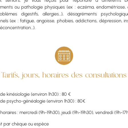
e, seniors, je vous reçois pour répondre à différents b
ments ou pathologie physiques (ex : eczéma, endométriose, 
oblèmes digestifs, allergies…), désagréments psychologiq
els (ex : fatigue, angoisse, phobies, addictions, dépression, i
déconcentration…).
Tarifs, jours, horaires des consultations
e kinésiologie (environ 1h30) : 80 €
de psycho-généalogie (environ 1h30) : 80€
 horaires : mercredi (9h-19h30), jeudi (9h-19h30), vendredi (9h-17
t par chèque ou espèce