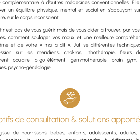
e complémentaire à d’autres médecines conventionnelles. Ell
ver un équilibre physique, mental et social en s’appuyant sur
re, sur le corps inconscient.
if n’est pas de vous guérir mais de vous aider à trouver, par vo
ces, comment soulager vos maux et une meilleure compréhe
me et de votre « mal à dit ». J’utilise différentes techniques
ession sur les méridiens, chakras, lithothérapie, fleurs 
nt oculaire, oligo-élément, gemmothérapie, brain gym, 
ues, psycho-généalogie…
tifs de consultation & solutions apport
’agisse de nourrissons, bébés, enfants, adolescents, adultes