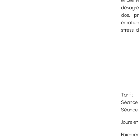
enceint
désagré
dos, pr
émotionn
stress, 
Tarif :
Séance d
Séance 
Jours et
Paiemen