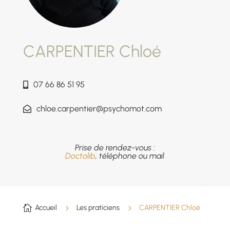
CARPENTIER Chloé
07 66 86 51 95
chloe.carpentier@psychomot.com
Prise de rendez-vous :
Doctolib
, téléphone ou mail

Accueil
5
Les praticiens
5
CARPENTIER Chloé