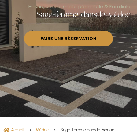
Hestia, centre santé périnatale & Familiale
Sage-femme dans le Médoc
FAIRE UNE RÉSERVATION

Accueil
5
Médoc
5
Sage-femme dans le Médoc