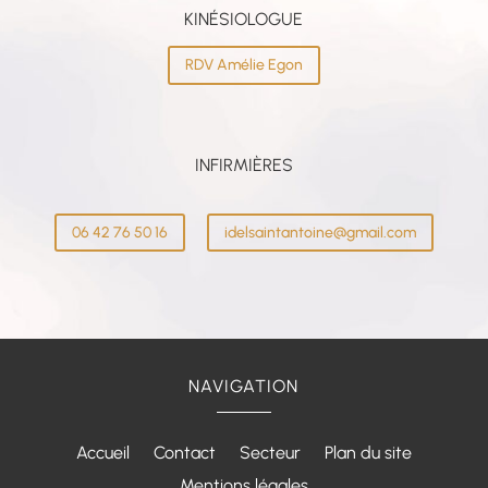
KINÉSIOLOGUE
RDV Amélie Egon
INFIRMIÈRES
06 42 76 50 16
idelsaintantoine@gmail.com
NAVIGATION
Accueil
Contact
Secteur
Plan du site
Mentions légales