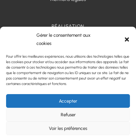
RÉALISATION
Gérer le consentement aux
cookies
Pour offrir les meilleures expériences, nous utilisons des technologies telles que
les cookies pour stocker et/ou accéder aux informations des appareils. Le fait
de consentir à ces technologies nous permettra de traiter des données telles
que le comportement de navigation ou les ID uniques sur ce site. Le fait de ne
pas consentir ou de retirer son consentement peut avoir un effet négatif sur
certaines caractéristiques et fonctions.
Accepter
Les prestations Centre Hestia - Santé périnatale et
familiale
Refuser
Pôle santé à Castelnau-de-Médoc
Voir les préférences
Accouchement sans péridurale à Castelnau-de-
© Centre Hestia - Santé périnatale et familiale -