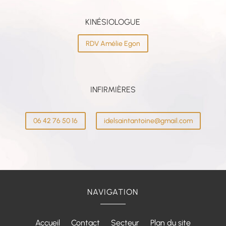
KINÉSIOLOGUE
RDV Amélie Egon
INFIRMIÈRES
06 42 76 50 16
idelsaintantoine@gmail.com
NAVIGATION
Accueil
Contact
Secteur
Plan du site